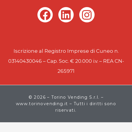
F
L
I
a
i
n
c
n
s
e
k
t
Iscrizione al Registro Imprese di Cuneo n.
b
e
a
03140430046 – Cap. Soc. € 20.000 i.v. – REA CN-
o
d
g
265971
o
i
r
k
n
a
m
© 2026 – Torino Vending S.r.l. –
www.torinovending.it – Tutti i diritti sono
riservati.