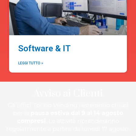
Software & IT
LEGGI TUTTO »
Avviso ai Clienti
Gli uffici Torino Vending resteranno chiusi
per la
pausa estiva dal 9 al 14 agosto
compresi
. Le attività riprenderanno
regolarmente a partire da lunedì 17 agosto.