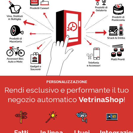
PERSONALIZZAZIONE
Rendi esclusivo e performante il tuo
negozio automatico
VetrinaShop
!
Fatti
In linea
I tuoi
Integrazi