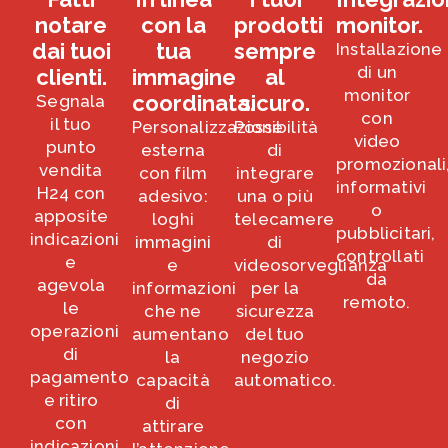
notare
con la
prodotti
monitor.
dai tuoi
tua
sempre
Installazione
di un
clienti.
immagine
al
monitor
coordinata.
sicuro.
Segnala
con
il tuo
Personalizzazione
Possibilità
video
punto
esterna
di
promozionali
vendita
con film
integrare
informativi
H24 con
adesivo:
una o più
o
apposite
loghi
telecamere
pubblicitari,
indicazioni
immagini
di
controllati
e
e
videosorveglianza
da
agevola
informazioni
per la
remoto.
le
che ne
sicurezza
operazioni
aumentano
del tuo
di
la
negozio
pagamento
capacità
automatico.
e ritiro
di
con
attirare
indicazioni