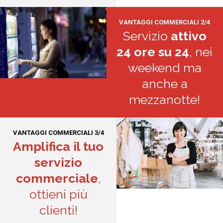
VANTAGGI COMMERCIALI 2/4
Servizio
attivo
24 ore su 24
, nei
weekend ma
anche a
mezzanotte!
VANTAGGI COMMERCIALI 3/4
Amplifica il tuo
servizio
commerciale
,
ottieni più
clienti!