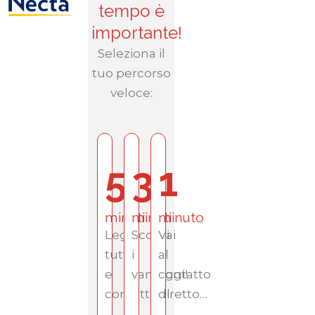
tempo è
importante!
Seleziona il
tuo percorso
veloce:
5
3
1
minuti
minuti
minuto
Leggi
Scopri
Vai
tutto
i
al
e
vantaggi!
contatto
contattaci!
diretto…