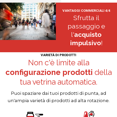
VANTAGGI COMMERCIALI 4/4
Sfrutta il
passaggio e
l'
acquisto
impulsivo
!
VARIETÀ DI PRODOTTI
Non c'è limite alla
configurazione prodotti
della
tua vetrina automatica.
Puoi spaziare dai tuoi prodotti di punta, ad
un'ampia varietà di prodotti ad alta rotazione.