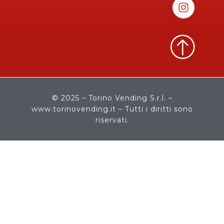
k
n
a
a
m
m
© 2025 – Torino Vending S.r.l. –
www.torinovending.it – Tutti i diritti sono
riservati.