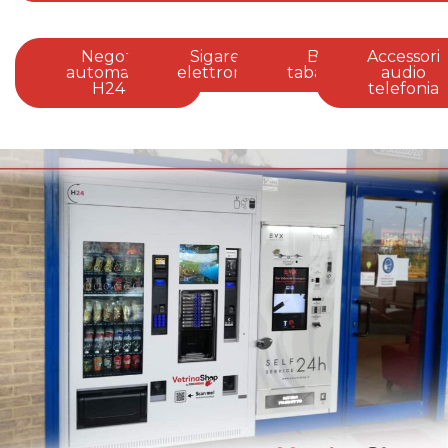
Negozi
Sigarette
Bar
Accessori
automatici
elettroniche
tabacchi
audio
H24
telefonia