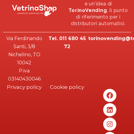
è un'idea di
TorinoVending
, il punto
di riferimento per i
distributori automatici.
Via Ferdinando
Tel. 011 680 45
torinovending@to
Santi, 3/8
72
Nichelino, TO
10042
P.iva
03140430046
Privacy policy
Cookie policy
F
L
I
I
a
i
n
n
c
n
s
s
e
k
t
t
b
e
a
a
o
d
g
g
o
i
r
r