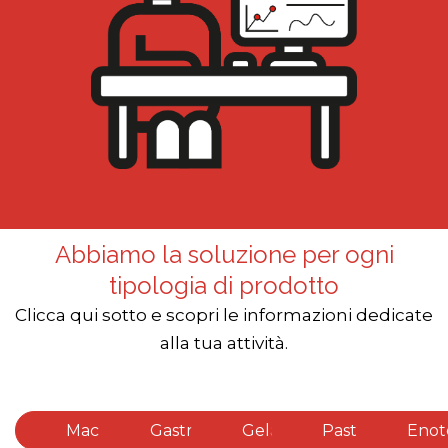
Abbiamo la soluzione per ogni
tipologia di prodotto
Clicca qui sotto e scopri le informazioni dedicate
alla tua attività.
Macelleria
Gastronomia
Gelateria
Pasticceria
Enot