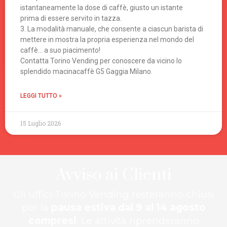
istantaneamente la dose di caffè, giusto un istante
prima di essere servito in tazza.
3. La modalità manuale, che consente a ciascun barista di
mettere in mostra la propria esperienza nel mondo del
caffè… a suo piacimento!
Contatta Torino Vending per conoscere da vicino lo
splendido macinacaffè G5 Gaggia Milano.
LEGGI TUTTO »
15 Luglio 2026
Avviso ai Clienti
Gli uffici Torino Vending resteranno chiusi
per la
pausa estiva dal 9 al 14 agosto
compresi
. Le attività riprenderanno