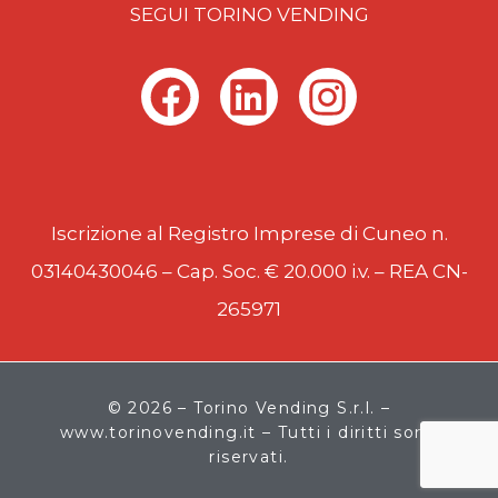
SEGUI TORINO VENDING
F
L
I
a
i
n
c
n
s
e
k
t
Iscrizione al Registro Imprese di Cuneo n.
b
e
a
03140430046 – Cap. Soc. € 20.000 i.v. – REA CN-
o
d
g
265971
o
i
r
k
n
a
m
© 2026 – Torino Vending S.r.l. –
www.torinovending.it – Tutti i diritti sono
riservati.