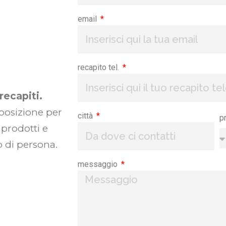
email
recapito tel.
recapiti.
sposizione per
città
p
 prodotti e
 di persona.
messaggio