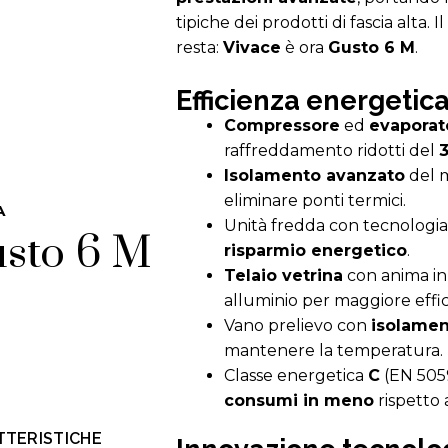
tipiche dei prodotti di fascia alta. 
resta:
Vivace
è ora
Gusto 6 M
.
Efficienza energetic
Compressore
ed
evaporat
raffreddamento ridotti del
Isolamento avanzato
del 
eliminare ponti termici.
A
Unità fredda con tecnologi
sto 6 M
risparmio energetico
.
Telaio vetrina
con anima in
alluminio per maggiore effic
Vano prelievo con
isolamen
mantenere la temperatura.
Classe energetica
C
(EN 5059
consumi in meno
rispetto 
TTERISTICHE