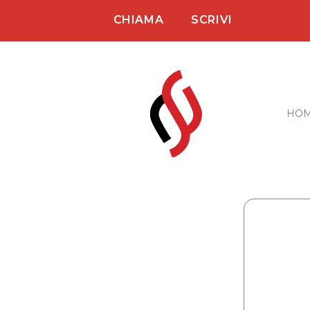
Vai
CHIAMA
SCRIVI
al
contenuto
HO