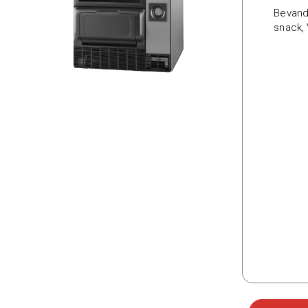
Bevand
snack
,