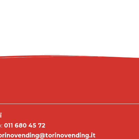
i
o:
011 680 45 72
orinovending@torinovending.it