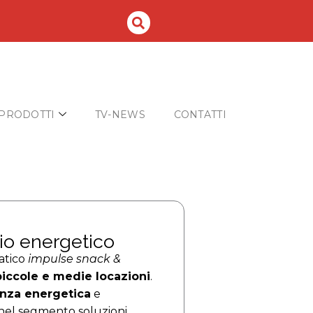
PRODOTTI
TV-NEWS
CONTATTI
io energetico
atico
impulse snack &
piccole e medie locazioni
.
enza energetica
e
nel segmento soluzioni