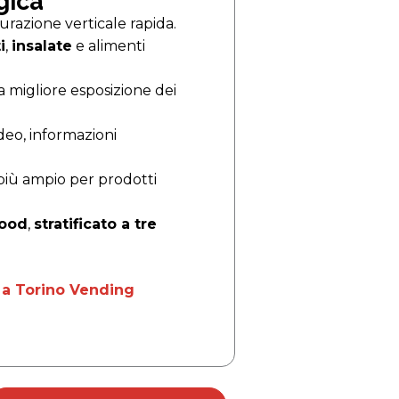
gica
urazione verticale rapida.
i
,
insalate
e alimenti
 migliore esposizione dei
deo, informazioni
più ampio per prodotti
food
,
stratificato a tre
 a Torino Vending