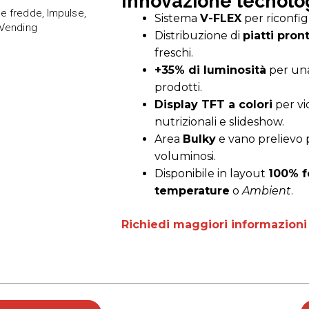
Innovazione tecnolo
e fredde
,
Impulse
,
Sistema
V-FLEX
per riconfig
Vending
Distribuzione di
piatti pront
freschi.
+35% di luminosità
per una
prodotti.
Display TFT a colori
per vi
nutrizionali e slideshow.
Area
Bulky
e vano prelievo 
voluminosi.
Disponibile in layout
100% 
temperature
o
Ambient
.
Richiedi maggiori informazioni