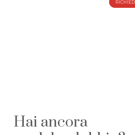
RICHIED
Gli uffici Torino Vending resterann
Hai ancora