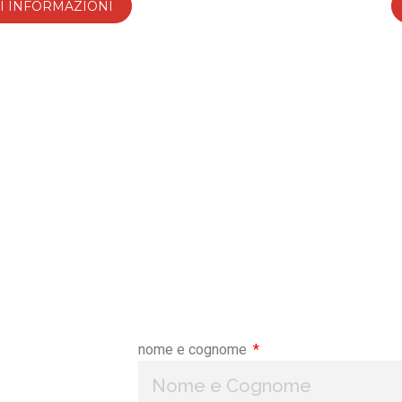
I INFORMAZIONI
Avviso ai Clienti
o chiusi per la
pausa estiva dal 9 al 14 agosto
regolarmente a partire da lunedì 17 agosto.
nome e cognome