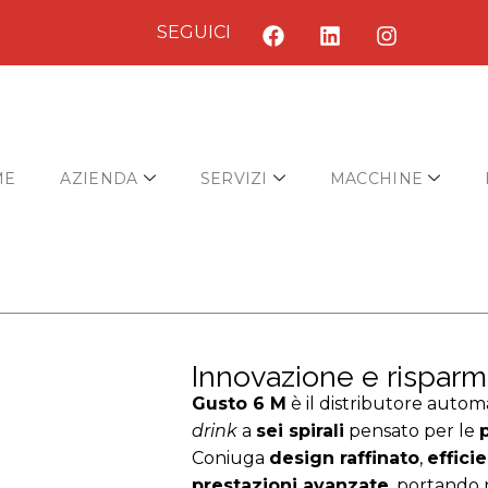
F
L
I
SEGUICI
a
i
n
c
n
s
e
k
t
b
e
a
o
d
g
o
i
r
k
n
a
ME
AZIENDA
SERVIZI
MACCHINE
m
Innovazione e risparm
Gusto 6 M
è il distributore autom
drink
a
sei spirali
pensato per le
Coniuga
design raffinato
,
effici
prestazioni avanzate
, portando 