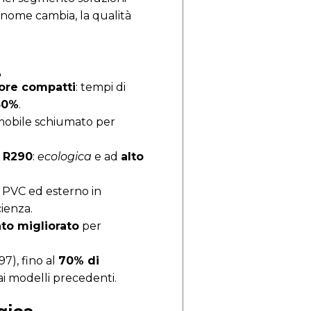
Il nome cambia, la qualità
a
ore compatti
: tempi di
30%
.
mobile schiumato per
a
R290
:
ecologica
e ad
alto
 PVC ed esterno in
ienza.
to migliorato
per
7), fino al
70% di
ai modelli precedenti.