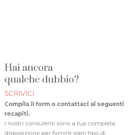
Gli uffici Torino Vending resteranno chiusi
per la
pausa estiva dal 9 al 14 agosto
compresi
. Le attività riprenderanno
regolarmente a partire da lunedì 17 agosto.
Hai ancora
qualche dubbio?
SCRIVICI
Compila il form o contattaci ai seguenti
recapiti.
I nostri consulenti sono a tua completa
disposizione per fornirti ogni tipo di