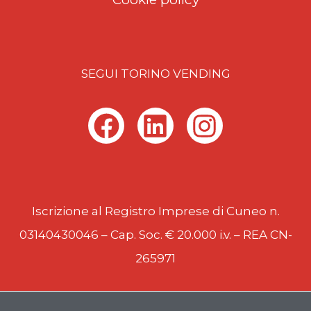
SEGUI TORINO VENDING
F
L
I
a
i
n
c
n
s
e
k
t
Iscrizione al Registro Imprese di Cuneo n.
b
e
a
03140430046 – Cap. Soc. € 20.000 i.v. – REA CN-
o
d
g
265971
o
i
r
k
n
a