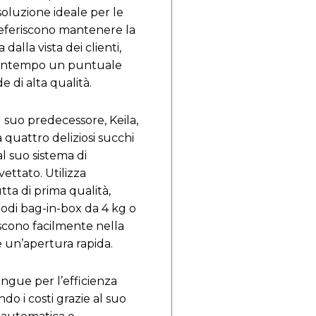
 soluzione ideale per le
eferiscono mantenere la
alla vista dei clienti,
ontempo un puntuale
e di alta qualità.
suo predecessore, Keila,
quattro deliziosi succhi
 al suo sistema di
ettato. Utilizza
tta di prima qualità,
odi bag-in-box da 4 kg o
riscono facilmente nella
 un’apertura rapida.
ingue per l’efficienza
do i costi grazie al suo