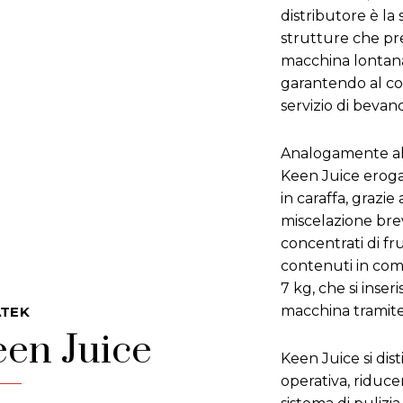
distributore è la
strutture che pr
macchina lontana d
garantendo al c
servizio di bevand
Analogamente al 
Keen Juice eroga 
in caraffa, grazie
miscelazione brev
concentrati di fru
contenuti in com
7 kg, che si inse
macchina tramite
ATEK
en Juice
Keen Juice si dist
operativa, riducen