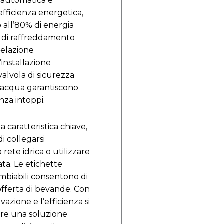
a automatica e
fficienza energetica,
 all’80% di energia
mi di raffreddamento
celazione
installazione
valvola di sicurezza
l’acqua garantiscono
nza intoppi.
na caratteristica chiave,
di collegarsi
rete idrica o utilizzare
ta. Le etichette
mbiabili consentono di
offerta di bevande. Con
vazione e l’efficienza si
ire una soluzione