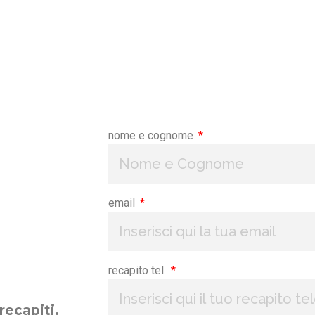
o chiusi per la
pausa estiva dal 9 al 14 agosto
regolarmente a partire da lunedì 17 agosto.
nome e cognome
email
recapito tel.
recapiti.