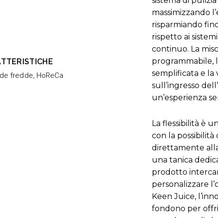
sistema di pulizi
massimizzando l’e
risparmiando fino
rispetto ai siste
continuo. La mis
programmabile, l’
TTERISTICHE
semplificata e la 
de fredde
,
HoReCa
sull’ingresso del
un’esperienza se
La flessibilità è u
con la possibilità 
direttamente alla 
una tanica dedica
prodotto interca
personalizzare l’
Keen Juice, l’inno
fondono per offr