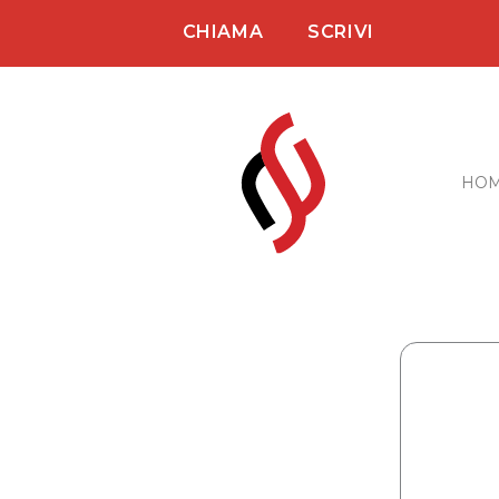
Vai
CHIAMA
SCRIVI
al
contenuto
HO