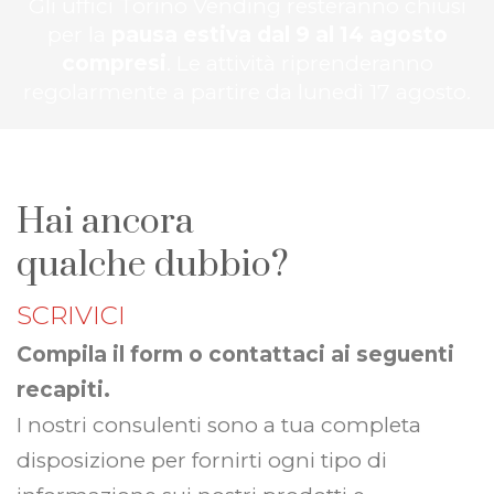
Gli uffici Torino Vending resteranno chiusi
per la
pausa estiva dal 9 al 14 agosto
compresi
. Le attività riprenderanno
regolarmente a partire da lunedì 17 agosto.
Hai ancora
qualche dubbio?
SCRIVICI
Compila il form o contattaci ai seguenti
recapiti.
I nostri consulenti sono a tua completa
disposizione per fornirti ogni tipo di