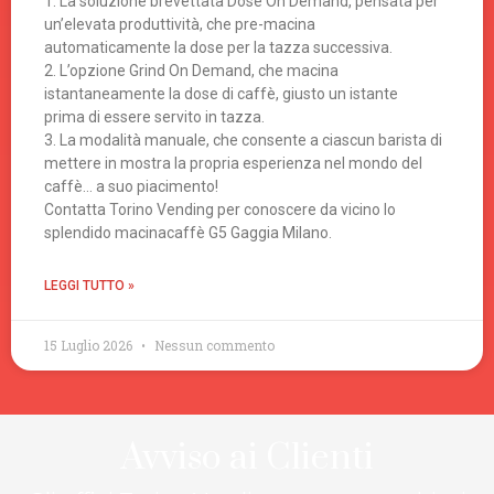
1. La soluzione brevettata Dose On Demand, pensata per
un’elevata produttività, che pre-macina
automaticamente la dose per la tazza successiva.
2. L’opzione Grind On Demand, che macina
istantaneamente la dose di caffè, giusto un istante
prima di essere servito in tazza.
3. La modalità manuale, che consente a ciascun barista di
mettere in mostra la propria esperienza nel mondo del
caffè… a suo piacimento!
Contatta Torino Vending per conoscere da vicino lo
splendido macinacaffè G5 Gaggia Milano.
LEGGI TUTTO »
15 Luglio 2026
Nessun commento
Avviso ai Clienti