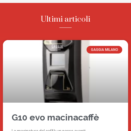
Ultimi articoli
GAGGIA MILANO
G10 evo macinacaffè
La macinatura del caffè un passo avanti