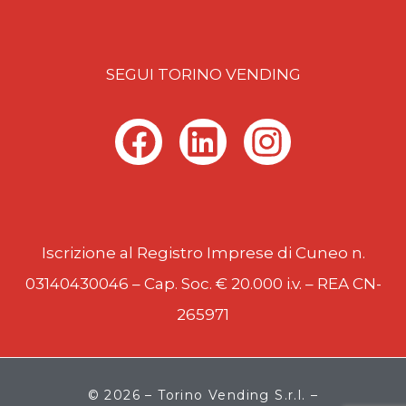
SEGUI TORINO VENDING
F
L
I
a
i
n
c
n
s
e
k
t
Iscrizione al Registro Imprese di Cuneo n.
b
e
a
03140430046 – Cap. Soc. € 20.000 i.v. – REA CN-
o
d
g
265971
o
i
r
k
n
a
m
© 2026 – Torino Vending S.r.l. –