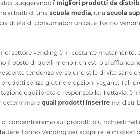
matici, suggerendo
i
migliori prodotti da distrib
e si tratti di una
scuola media
, una
scuola sup
ascia di età di consumatori unica, e Torino Vendi
e nel settore vending è in costante mutamento
il posto di quelli meno richiesti o si affiancano
 crescente tendenza verso uno stile di vita sano e 
, prodotti senza glutine e opzioni vegane. Tali pr
tazione equilibrata e responsabile. Tuttavia, è
per determinare
quali prodotti inserire
nei distri
, ci concentreremo sui prodotti più richiesti nel
attare Torino Vending per scoprire le migliori of