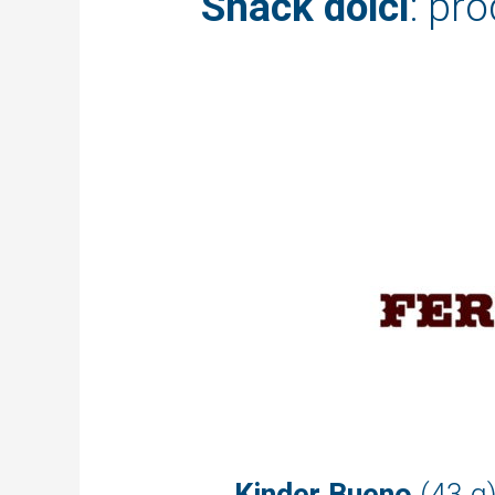
Snack dolci
: pro
Kinder Bueno
(43 g