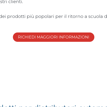
tri clienti.
dei prodotti più popolari per il ritorno a scuola d
RICHIEDI MAGGIORI INFORMAZIONI
VENDING PER LE SCUOLE 2024
e completa, attraente e gustosa l'area coffee break!