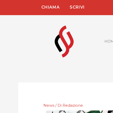
Vai
CHIAMA
SCRIVI
al
contenuto
HO
News
/ Di
Redazione